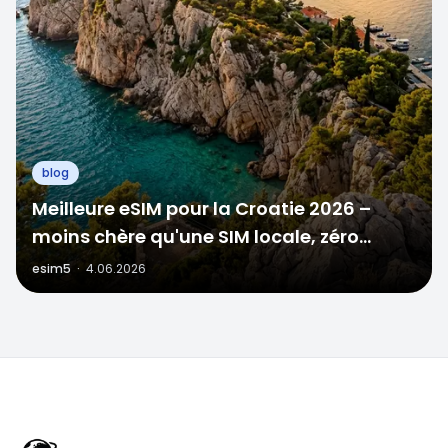
blog
Meilleure eSIM pour la Croatie 2026 –
moins chère qu'une SIM locale, zéro
stress à la frontière
esim5
·
4.06.2026