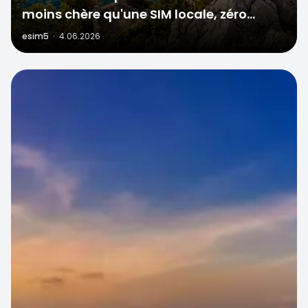
moins chère qu'une SIM locale, zéro
stress à la frontière
esim5
·
4.06.2026