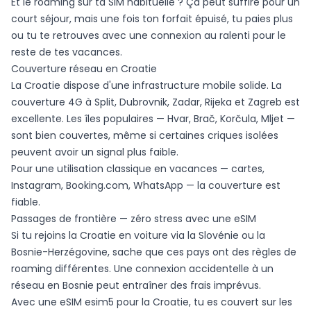
Et le roaming sur ta SIM habituelle ? Ça peut suffire pour un
court séjour, mais une fois ton forfait épuisé, tu paies plus
ou tu te retrouves avec une connexion au ralenti pour le
reste de tes vacances.
Couverture réseau en Croatie
La Croatie dispose d'une infrastructure mobile solide. La
couverture 4G à Split, Dubrovnik, Zadar, Rijeka et Zagreb est
excellente. Les îles populaires — Hvar, Brač, Korčula, Mljet —
sont bien couvertes, même si certaines criques isolées
peuvent avoir un signal plus faible.
Pour une utilisation classique en vacances — cartes,
Instagram, Booking.com, WhatsApp — la couverture est
fiable.
Passages de frontière — zéro stress avec une eSIM
Si tu rejoins la Croatie en voiture via la Slovénie ou la
Bosnie-Herzégovine, sache que ces pays ont des règles de
roaming différentes. Une connexion accidentelle à un
réseau en Bosnie peut entraîner des frais imprévus.
Avec une eSIM esim5 pour la Croatie, tu es couvert sur les