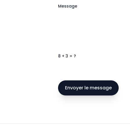
Message
8
+
3
= ?
Envoyer le message