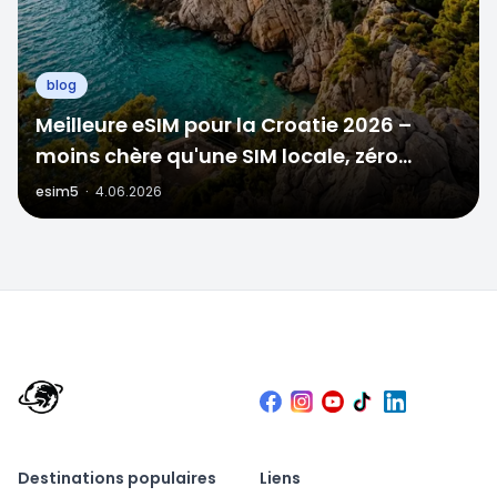
blog
Meilleure eSIM pour la Croatie 2026 –
moins chère qu'une SIM locale, zéro
stress à la frontière
esim5
·
4.06.2026
Destinations populaires
Liens