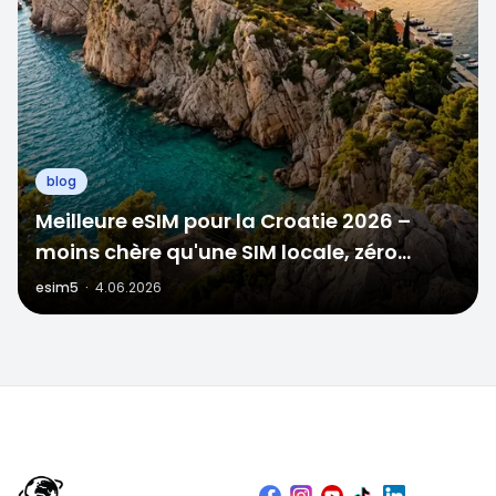
blog
Meilleure eSIM pour la Croatie 2026 –
moins chère qu'une SIM locale, zéro
stress à la frontière
esim5
·
4.06.2026