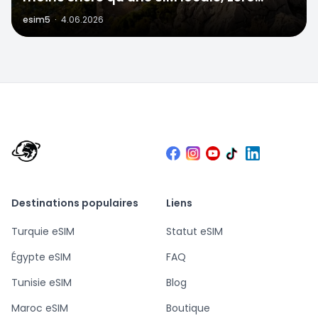
stress à la frontière
esim5
·
4.06.2026
Destinations populaires
Liens
Turquie eSIM
Statut eSIM
Égypte eSIM
FAQ
Tunisie eSIM
Blog
Maroc eSIM
Boutique