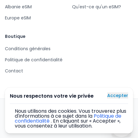
Albanie eSIM
Qu'est-ce qu'un eSIM?
Europe eSIM
Boutique
Conditions générales
Politique de confidentialité
Contact
Nous respectons votre vie privée
Accepter
Cartes eSIM pour le monde entier – achat sécurisé,
Nous utilisons des cookies. Vous trouverez plus
livraison instantanée par e-mail, Internet dans plus de 137
d'informations à ce sujet dans la
Politique de
confidentialité
. En cliquant sur « Accepter »,
pays.
vous consentez à leur utilisation.
©
2026
eSIM5