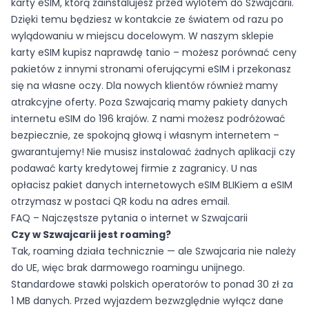
karty eSIM, którą zainstalujesz przed wylotem do Szwajcarii.
Dzięki temu będziesz w kontakcie ze światem od razu po
wylądowaniu w miejscu docelowym. W naszym sklepie
karty eSIM kupisz naprawdę tanio – możesz porównać ceny
pakietów z innymi stronami oferującymi eSIM i przekonasz
się na własne oczy. Dla nowych klientów również mamy
atrakcyjne oferty. Poza Szwajcarią mamy pakiety danych
internetu eSIM do 196 krajów. Z nami możesz podróżować
bezpiecznie, ze spokojną głową i własnym internetem –
gwarantujemy! Nie musisz instalować żadnych aplikacji czy
podawać karty kredytowej firmie z zagranicy. U nas
opłacisz pakiet danych internetowych eSIM BLIKiem a eSIM
otrzymasz w postaci QR kodu na adres email.
FAQ – Najczęstsze pytania o internet w Szwajcarii
Czy w Szwajcarii jest roaming?
Tak, roaming działa technicznie — ale Szwajcaria nie należy
do UE, więc brak darmowego roamingu unijnego.
Standardowe stawki polskich operatorów to ponad 30 zł za
1 MB danych. Przed wyjazdem bezwzględnie wyłącz dane