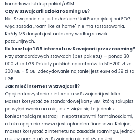
komórkowe lub kup pakiet/eSIM.
Czy w Szwajcarii działa roaming UE?
Nie. Szwajcaria nie jest członkiem Unii Europejskiej ani EOG,
więc zasada „roam like at home" nie ma zastosowania.
Każdy MB danych jest naliczany według stawek
pozaunijnych.
Ile kosztuje 1 GB internetu w Szwajcarii przez roaming?
Przy standardowych stawkach (bez pakietu) — ponad 30
000 zł za 1 GB. Pakiety polskich operatorów to 50–200 zł za
300 MB – 5 GB. Zdecydowanie najtaniej jest eSIM od 39 zł za
1 GB.
Jak mieć internet w Szwajcarii?
Opcji na korzystanie z internetu w Szwajcarii jest kilka.
Możesz korzystać ze standardowej karty SIM, którą zakupisz
po wylądowaniu na miejscu – wiąże się to jednak z
koniecznością rejestracji i niepotrzebnymi formalnościami,
a taka opcja nie zawsze jest opłacalna finansowo. Kolejno,
możesz korzystać z internetu na zasadzie roamingu, jednak
musisz pamiętać, że Szwajcaria nie należy do Unii