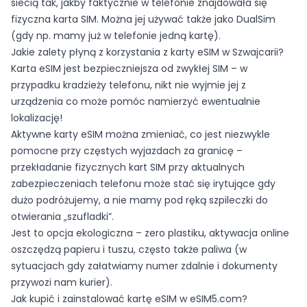
siecią tak, jakby faktycznie w telefonie znajdowała się
fizyczna karta SIM. Można jej używać także jako DualSim
(gdy np. mamy już w telefonie jedną kartę).
Jakie zalety płyną z korzystania z karty eSIM w Szwajcarii?
Karta eSIM jest bezpieczniejsza od zwykłej SIM – w
przypadku kradzieży telefonu, nikt nie wyjmie jej z
urządzenia co może pomóc namierzyć ewentualnie
lokalizację!
Aktywne karty eSIM można zmieniać, co jest niezwykle
pomocne przy częstych wyjazdach za granicę –
przekładanie fizycznych kart SIM przy aktualnych
zabezpieczeniach telefonu może stać się irytujące gdy
dużo podróżujemy, a nie mamy pod ręką szpileczki do
otwierania „szufladki”.
Jest to opcja ekologiczna – zero plastiku, aktywacja online
oszczędzą papieru i tuszu, często także paliwa (w
sytuacjach gdy załatwiamy numer zdalnie i dokumenty
przywozi nam kurier).
Jak kupić i zainstalować kartę eSIM w eSIM5.com?