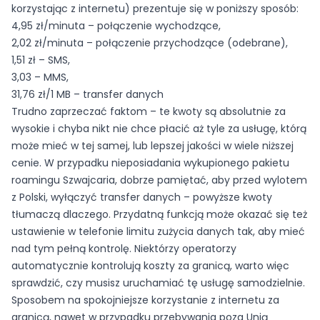
korzystając z internetu) prezentuje się w poniższy sposób:
4,95 zł/minuta – połączenie wychodzące,
2,02 zł/minuta – połączenie przychodzące (odebrane),
1,51 zł – SMS,
3,03 – MMS,
31,76 zł/1 MB – transfer danych
Trudno zaprzeczać faktom – te kwoty są absolutnie za
wysokie i chyba nikt nie chce płacić aż tyle za usługę, którą
może mieć w tej samej, lub lepszej jakości w wiele niższej
cenie. W przypadku nieposiadania wykupionego pakietu
roamingu Szwajcaria, dobrze pamiętać, aby przed wylotem
z Polski, wyłączyć transfer danych – powyższe kwoty
tłumaczą dlaczego. Przydatną funkcją może okazać się też
ustawienie w telefonie limitu zużycia danych tak, aby mieć
nad tym pełną kontrolę. Niektórzy operatorzy
automatycznie kontrolują koszty za granicą, warto więc
sprawdzić, czy musisz uruchamiać tę usługę samodzielnie.
Sposobem na spokojniejsze korzystanie z internetu za
granicą, nawet w przypadku przebywania poza Unią