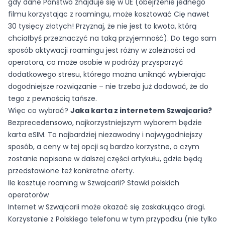
gdy dane Państwo znajduje się w UE (obejrzenie jednego
filmu korzystając z roamingu, może kosztować Cię nawet
30 tysięcy złotych! Przyznaj, że nie jest to kwota, którą
chciałbyś przeznaczyć na taką przyjemność). Do tego sam
sposób aktywacji roamingu jest różny w zależności od
operatora, co może osobie w podróży przysporzyć
dodatkowego stresu, którego można uniknąć wybierając
dogodniejsze rozwiązanie – nie trzeba już dodawać, że do
tego z pewnością tańsze.
Więc co wybrać?
Jaka karta z internetem Szwajcaria?
Bezprecedensowo, najkorzystniejszym wyborem będzie
karta eSIM. To najbardziej niezawodny i najwygodniejszy
sposób, a ceny w tej opcji są bardzo korzystne, o czym
zostanie napisane w dalszej części artykułu, gdzie będą
przedstawione też konkretne oferty.
Ile kosztuje roaming w Szwajcarii? Stawki polskich
operatorów
Internet w Szwajcarii może okazać się zaskakująco drogi.
Korzystanie z Polskiego telefonu w tym przypadku (nie tylko