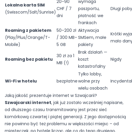
20–90
wymaga
Lokalna karta SIM
CHF / 7
paszportu,
Długi poby
(Swisscom/Salt/Sunrise)
dni
płatność we
frankach
Roaming z pakietem
50–200 zł
Aktywacja
Krótki wyja
(Play/Plus/Orange/T-
/ 300 MB–
SMSem, małe
mało dan
Mobile)
5 GB
pakiety
Brak działań —
30 zł za 1
Roaming bez pakietu
koszt
Nigdy
MB (!)
katastrofalny
Tylko lobby,
Wi-Fi w hotelu
bezpłatne
wolne przy
Incydenta
wielu osobach
Jaką jakość prezentuje internet w Szwajcarii?
Szwajcarski internet
, jak już zostało wcześniej napisane,
od dłuższego czasu transmitowany jest przez sieć
komórkową czwartej i piątej generacji. Z jego dostępnością
nie powinno być też problemu w większości miejsc – od
miasteczek, po hotele licząc, ale co do tego drugiego,