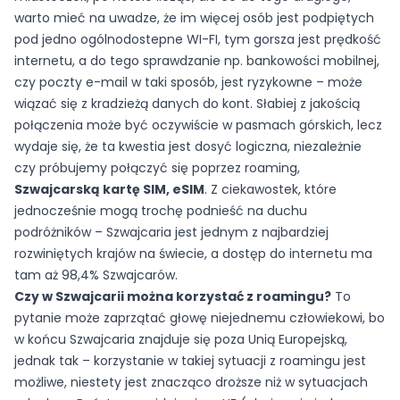
warto mieć na uwadze, że im więcej osób jest podpiętych
pod jedno ogólnodostepne WI-FI, tym gorsza jest prędkość
internetu, a do tego sprawdzanie np. bankowości mobilnej,
czy poczty e-mail w taki sposób, jest ryzykowne – może
wiązać się z kradzieżą danych do kont. Słabiej z jakością
połączenia może być oczywiście w pasmach górskich, lecz
wydaje się, że ta kwestia jest dosyć logiczna, niezależnie
czy próbujemy połączyć się poprzez roaming,
Szwajcarską kartę SIM, eSIM
. Z ciekawostek, które
jednocześnie mogą trochę podnieść na duchu
podróżników – Szwajcaria jest jednym z najbardziej
rozwiniętych krajów na świecie, a dostęp do internetu ma
tam aż 98,4% Szwajcarów.
Czy w Szwajcarii można korzystać z roamingu?
To
pytanie może zaprzątać głowę niejednemu człowiekowi, bo
w końcu Szwajcaria znajduje się poza Unią Europejską,
jednak tak – korzystanie w takiej sytuacji z roamingu jest
możliwe, niestety jest znacząco droższe niż w sytuacjach