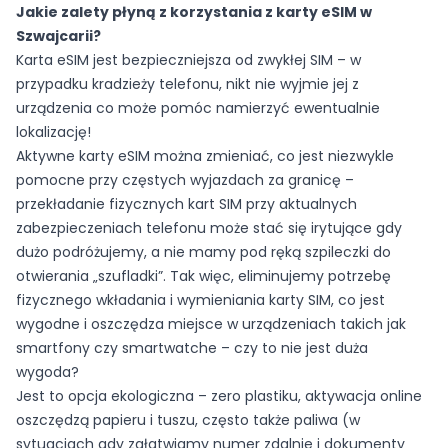
Jakie zalety płyną z korzystania z karty eSIM w
Szwajcarii?
Karta eSIM jest bezpieczniejsza od zwykłej SIM – w
przypadku kradzieży telefonu, nikt nie wyjmie jej z
urządzenia co może pomóc namierzyć ewentualnie
lokalizację!
Aktywne karty eSIM można zmieniać, co jest niezwykle
pomocne przy częstych wyjazdach za granicę –
przekładanie fizycznych kart SIM przy aktualnych
zabezpieczeniach telefonu może stać się irytujące gdy
dużo podróżujemy, a nie mamy pod ręką szpileczki do
otwierania „szufladki”. Tak więc, eliminujemy potrzebę
fizycznego wkładania i wymieniania karty SIM, co jest
wygodne i oszczędza miejsce w urządzeniach takich jak
smartfony czy smartwatche – czy to nie jest duża
wygoda?
Jest to opcja ekologiczna – zero plastiku, aktywacja online
oszczędzą papieru i tuszu, często także paliwa (w
sytuacjach gdy załatwiamy numer zdalnie i dokumenty