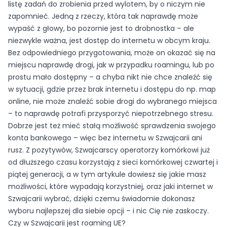
listę zadań do zrobienia przed wylotem, by o niczym nie
zapomnieć. Jedną z rzeczy, która tak naprawdę może
wypaść z głowy, bo pozornie jest to drobnostka – ale
niezwykle ważna, jest dostęp do internetu w obcym kraju.
Bez odpowiedniego przygotowania, może on okazać się na
miejscu naprawdę drogi, jak w przypadku roamingu, lub po
prostu mało dostępny – a chyba nikt nie chce znaleźć się
w sytuacji, gdzie przez brak internetu i dostępu do np. map
online, nie może znaleźć sobie drogi do wybranego miejsca
– to naprawdę potrafi przysporzyć niepotrzebnego stresu.
Dobrze jest też mieć stałą możliwość sprawdzenia swojego
konta bankowego – więc bez internetu w Szwajcarii ani
rusz. Z pozytywów, Szwajcarscy operatorzy komórkowi już
od dłuższego czasu korzystają z sieci komórkowej czwartej i
piątej generacji, a w tym artykule dowiesz się jakie masz
możliwości, które wypadają korzystniej, oraz jaki internet w
Szwajcarii wybrać, dzięki czemu świadomie dokonasz
wyboru najlepszej dla siebie opcji – i nic Cię nie zaskoczy.
Czy w Szwajcarii jest roaming UE?