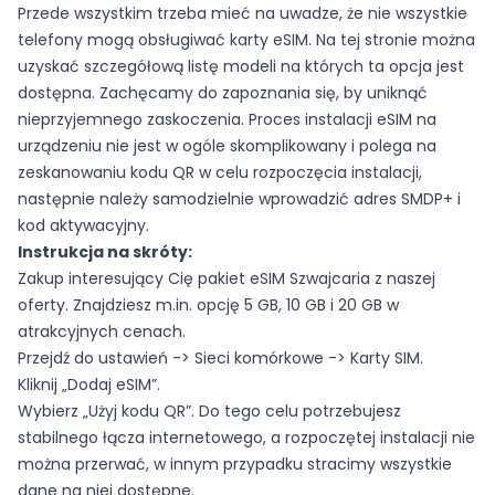
Przede wszystkim trzeba mieć na uwadze, że nie wszystkie
telefony mogą obsługiwać karty eSIM.
Na tej stronie
można
uzyskać szczegółową listę modeli na których ta opcja jest
dostępna. Zachęcamy do zapoznania się, by uniknąć
nieprzyjemnego zaskoczenia. Proces instalacji eSIM na
urządzeniu nie jest w ogóle skomplikowany i polega na
zeskanowaniu kodu QR w celu rozpoczęcia instalacji,
następnie należy samodzielnie wprowadzić adres SMDP+ i
kod aktywacyjny.
Instrukcja na skróty:
Zakup interesujący Cię pakiet
eSIM Szwajcaria z naszej
oferty
. Znajdziesz m.in. opcję 5 GB, 10 GB i 20 GB w
atrakcyjnych cenach.
Przejdź do ustawień -> Sieci komórkowe -> Karty SIM.
Kliknij „Dodaj eSIM”.
Wybierz „Użyj kodu QR”. Do tego celu potrzebujesz
stabilnego łącza internetowego, a rozpoczętej instalacji nie
można przerwać, w innym przypadku stracimy wszystkie
dane na niej dostępne.