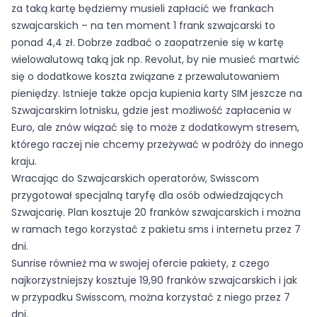
za taką kartę będziemy musieli zapłacić we frankach
szwajcarskich – na ten moment 1 frank szwajcarski to
ponad 4,4 zł. Dobrze zadbać o zaopatrzenie się w kartę
wielowalutową taką jak np. Revolut, by nie musieć martwić
się o dodatkowe koszta związane z przewalutowaniem
pieniędzy. Istnieje także opcja kupienia karty SIM jeszcze na
Szwajcarskim lotnisku, gdzie jest możliwość zapłacenia w
Euro, ale znów wiązać się to może z dodatkowym stresem,
którego raczej nie chcemy przeżywać w podróży do innego
kraju.
Wracając do Szwajcarskich operatorów, Swisscom
przygotował specjalną taryfę dla osób odwiedzających
Szwajcarię. Plan kosztuje 20 franków szwajcarskich i można
w ramach tego korzystać z pakietu sms i internetu przez 7
dni.
Sunrise również ma w swojej ofercie pakiety, z czego
najkorzystniejszy kosztuje 19,90 franków szwajcarskich i jak
w przypadku Swisscom, można korzystać z niego przez 7
dni.