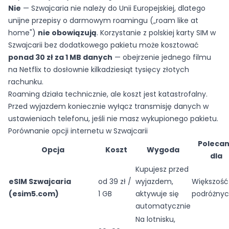
Nie
— Szwajcaria nie należy do Unii Europejskiej, dlatego
unijne przepisy o darmowym roamingu („roam like at
home")
nie obowiązują
. Korzystanie z polskiej karty SIM w
Szwajcarii bez dodatkowego pakietu może kosztować
ponad 30 zł za 1 MB danych
— obejrzenie jednego filmu
na Netflix to dosłownie kilkadziesiąt tysięcy złotych
rachunku.
Roaming działa technicznie, ale koszt jest katastrofalny.
Przed wyjazdem koniecznie wyłącz transmisję danych w
ustawieniach telefonu, jeśli nie masz wykupionego pakietu.
Porównanie opcji internetu w Szwajcarii
Poleca
Opcja
Koszt
Wygoda
dla
Kupujesz przed
eSIM Szwajcaria
od 39 zł /
wyjazdem,
Większość
(esim5.com)
1 GB
aktywuje się
podróżny
automatycznie
Na lotnisku,