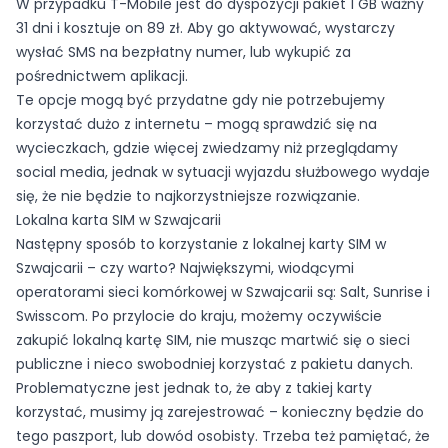
W przypadku T-Mobile jest do dyspozycji pakiet 1 GB ważny
31 dni i kosztuje on 89 zł. Aby go aktywować, wystarczy
wysłać SMS na bezpłatny numer, lub wykupić za
pośrednictwem aplikacji.
Te opcje mogą być przydatne gdy nie potrzebujemy
korzystać dużo z internetu – mogą sprawdzić się na
wycieczkach, gdzie więcej zwiedzamy niż przeglądamy
social media, jednak w sytuacji wyjazdu służbowego wydaje
się, że nie będzie to najkorzystniejsze rozwiązanie.
Lokalna karta SIM w Szwajcarii
Następny sposób to korzystanie z lokalnej karty SIM w
Szwajcarii – czy warto? Największymi, wiodącymi
operatorami sieci komórkowej w Szwajcarii są: Salt, Sunrise i
Swisscom. Po przylocie do kraju, możemy oczywiście
zakupić lokalną kartę SIM, nie musząc martwić się o sieci
publiczne i nieco swobodniej korzystać z pakietu danych.
Problematyczne jest jednak to, że aby z takiej karty
korzystać, musimy ją zarejestrować – konieczny będzie do
tego paszport, lub dowód osobisty. Trzeba też pamiętać, że