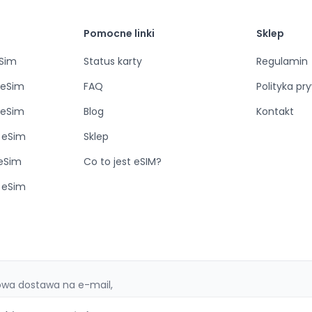
Pomocne linki
Sklep
eSim
Status karty
Regulamin
 eSim
FAQ
Polityka pr
 eSim
Blog
Kontakt
 eSim
Sklep
 eSim
Co to jest eSIM?
e eSim
sowa dostawa na e-mail,