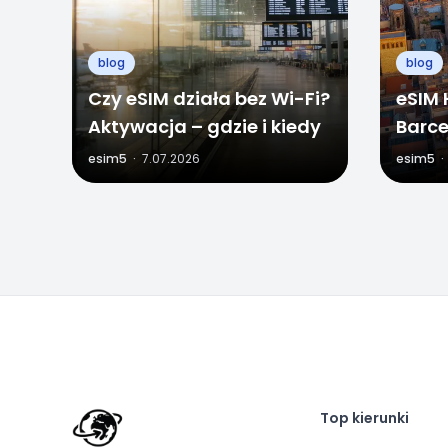
blog
blog
Czy eSIM działa bez Wi-Fi?
eSIM 
Aktywacja – gdzie i kiedy
Barce
roam
esim5
·
7.07.2026
esim5
·
Top kierunki