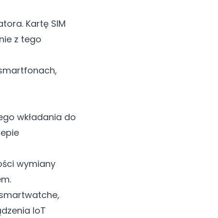
tora. Kartę SIM
nie z tego
smartfonach,
nego wkładania do
lepie
ości wymiany
em.
, smartwatche,
dzenia IoT