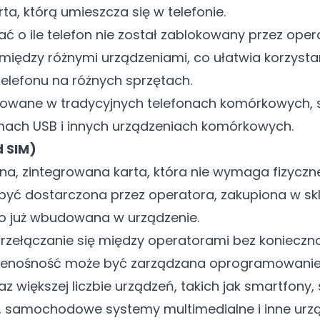
rta, którą umieszcza się w telefonie.
ć o ile telefon nie został zablokowany przez opera
iędzy różnymi urządzeniami, co ułatwia korzysta
lefonu na różnych sprzętach.
owane w tradycyjnych telefonach komórkowych, 
ach USB i innych urządzeniach komórkowych.
 SIM)
a, zintegrowana karta, która nie wymaga fizycz
być dostarczona przez operatora, zakupiona w sk
o już wbudowana w urządzenie.
przełączanie się między operatorami bez konieczn
 Przenośność może być zarządzana oprogramowani
 większej liczbie urządzeń, takich jak smartfony
w, samochodowe systemy multimedialne i inne urzą