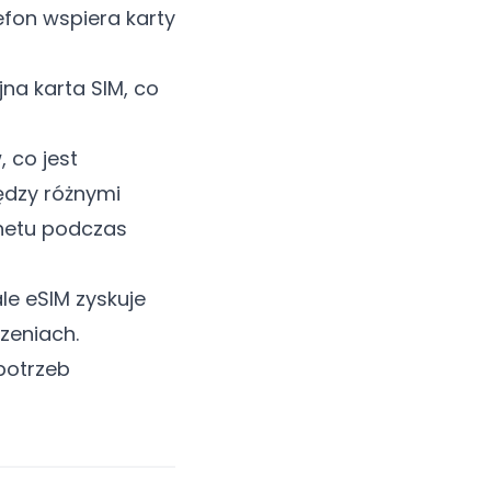
fon wspiera karty
jna karta SIM, co
 co jest
ędzy różnymi
rnetu podczas
le eSIM zyskuje
zeniach.
potrzeb