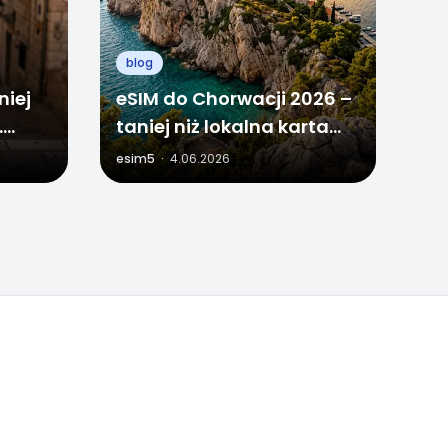
blog
niej
eSIM do Chorwacji 2026 –
.
taniej niż lokalna karta
u bez
SIM i zero stresu na
esim5
·
4.06.2026
granicy