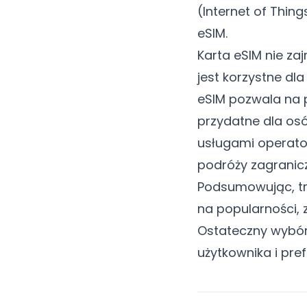
(Internet of Thing
eSIM.
Karta eSIM nie zaj
jest korzystne dl
eSIM pozwala na p
przydatne dla osó
usługami operator
podróży zagranicz
Podsumowując, tra
na popularności,
Ostateczny wybór 
użytkownika i pr