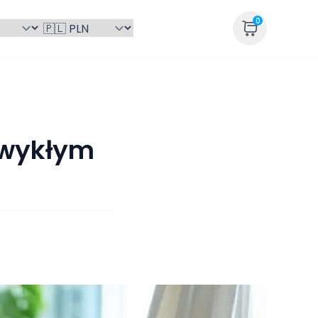
0
FAQ
zwykłym