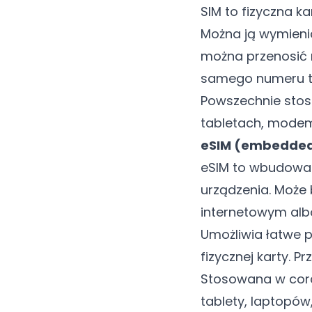
SIM to fizyczna ka
Można ją wymienia
można przenosić m
samego numeru te
Powszechnie stos
tabletach, modem
eSIM (embedded
eSIM to wbudowan
urządzenia. Może 
internetowym alb
Umożliwia łatwe 
fizycznej karty.
Stosowana w coraz
tablety, laptopó