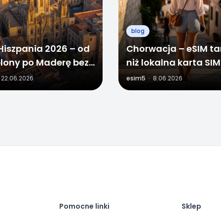
blog
Hiszpania 2026 – od
Chorwacja – eSIM ta
lony po Maderę bez
niż lokalna karta SIM
ingu
Internet na Adriatyk
22.06.2026
esim5
·
8.06.2026
stresu
Pomocne linki
Sklep