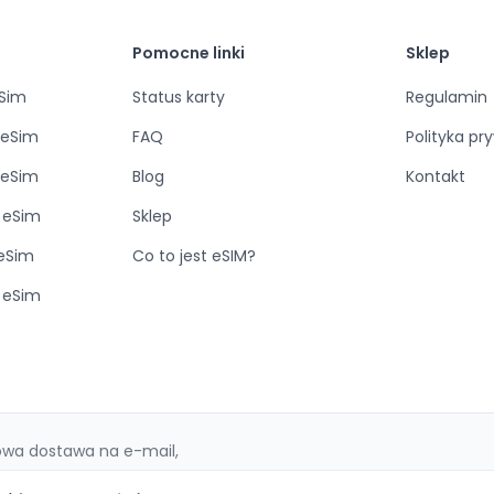
Pomocne linki
Sklep
eSim
Status karty
Regulamin
 eSim
FAQ
Polityka pr
 eSim
Blog
Kontakt
 eSim
Sklep
 eSim
Co to jest eSIM?
e eSim
sowa dostawa na e-mail,