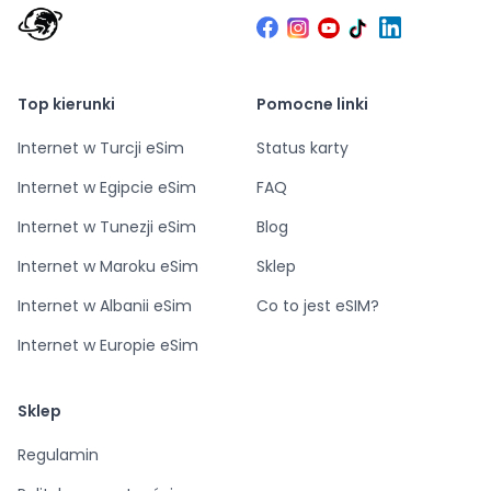
Top kierunki
Pomocne linki
Internet w Turcji eSim
Status karty
Internet w Egipcie eSim
FAQ
Internet w Tunezji eSim
Blog
Internet w Maroku eSim
Sklep
Internet w Albanii eSim
Co to jest eSIM?
Internet w Europie eSim
Sklep
Regulamin