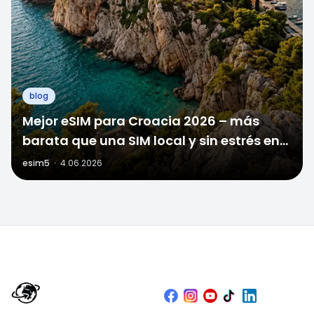
blog
Mejor eSIM para Croacia 2026 – más
barata que una SIM local y sin estrés en
la frontera
esim5
·
4.06.2026