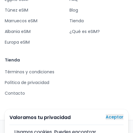
Túnez eSIM
Blog
Marruecos eSIM
Tienda
Albania eSIM
¿Qué es eSIM?
Europa eSIM
Tienda
Términos y condiciones
Política de privacidad
Contacto
Valoramos tu privacidad
Aceptar
Tarjetas eSIM para todo el mundo – compra segura,
Usamos cookies. Puedes encontrar