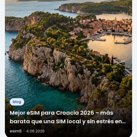
blog
Mejor eSIM para Croacia 2026 – más
barata que una SIM local y sin estrés en
la frontera
esim5
·
4.06.2026