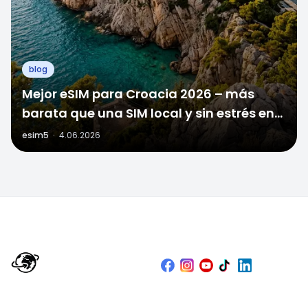
blog
Mejor eSIM para Croacia 2026 – más
barata que una SIM local y sin estrés en
la frontera
esim5
·
4.06.2026