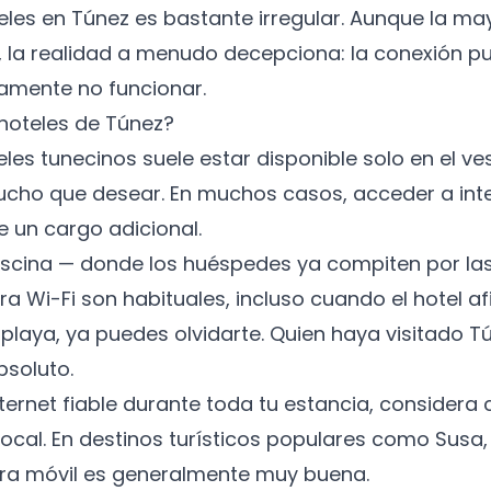
oteles en Túnez es bastante irregular. Aunque la m
, la realidad a menudo decepciona: la conexión pu
tamente no funcionar.
 hoteles de Túnez?
teles tunecinos suele estar disponible solo en el ves
ucho que desear. En muchos casos, acceder a inte
 un cargo adicional.
piscina — donde los huéspedes ya compiten por l
ra Wi-Fi son habituales, incluso cuando el hotel a
a playa, ya puedes olvidarte. Quien haya visitado T
bsoluto.
internet fiable durante toda tu estancia, consider
 local. En destinos turísticos populares como Su
ura móvil es generalmente muy buena.