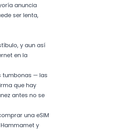
ayoría anuncia
ede ser lenta,
tíbulo, y aun así
rnet en la
as tumbonas — las
firma que hay
únez antes no se
a comprar una eSIM
sa, Hammamet y