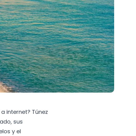
a internet? Túnez
eado, sus
los y el