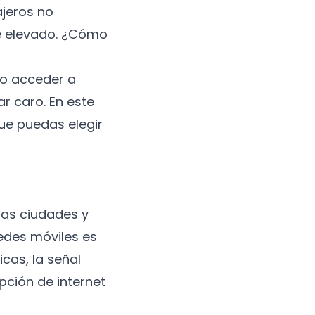
ajeros no
te elevado. ¿Cómo
mo acceder a
r caro. En este
ue puedas elegir
las ciudades y
redes móviles es
cas, la señal
pción de internet