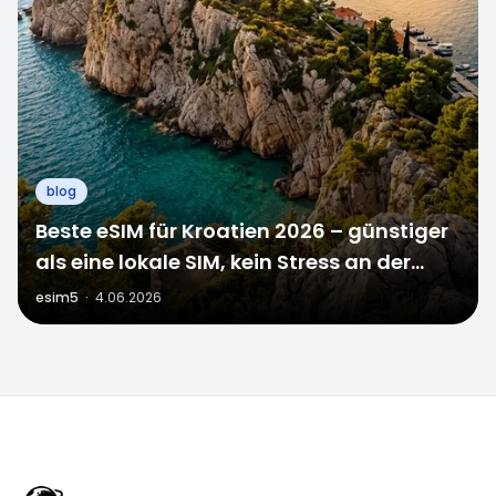
blog
Beste eSIM für Kroatien 2026 – günstiger
als eine lokale SIM, kein Stress an der
Grenze
esim5
·
4.06.2026