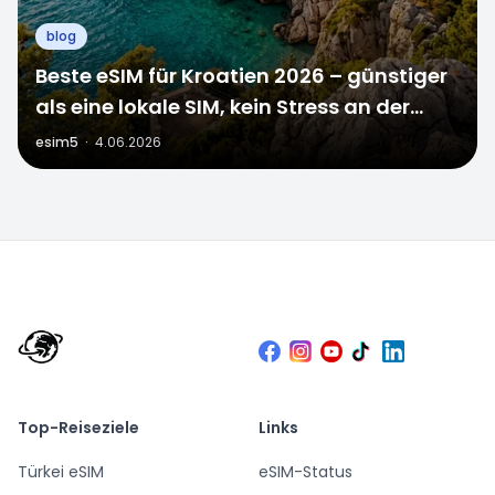
blog
Beste eSIM für Kroatien 2026 – günstiger
als eine lokale SIM, kein Stress an der
Grenze
esim5
·
4.06.2026
Top-Reiseziele
Links
Türkei eSIM
eSIM-Status