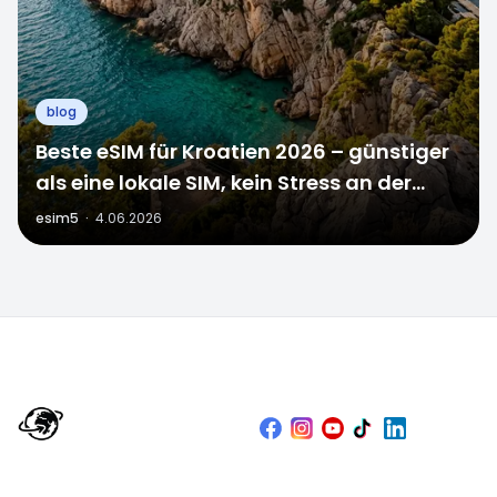
blog
Beste eSIM für Kroatien 2026 – günstiger
als eine lokale SIM, kein Stress an der
Grenze
esim5
·
4.06.2026