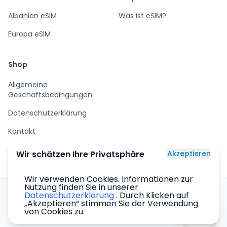
Albanien eSIM
Was ist eSIM?
Europa eSIM
Shop
Allgemeine
Geschäftsbedingungen
Datenschutzerklärung
Kontakt
Wir schätzen Ihre Privatsphäre
Akzeptieren
Wir verwenden Cookies. Informationen zur
Nutzung finden Sie in unserer
eSIM-Karten für die ganze Welt – sicherer Kauf, sofortige
Datenschutzerklärung
. Durch Klicken auf
„Akzeptieren“ stimmen Sie der Verwendung
Lieferung per E-Mail, Internet in über 137 Ländern.
von Cookies zu.
©
2026
eSIM5