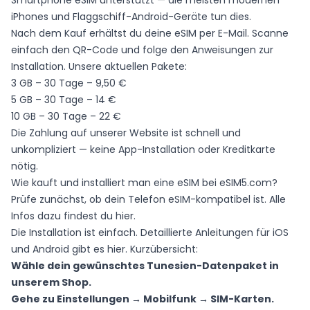
Smartphone eSIM unterstützt — die meisten modernen
iPhones und Flaggschiff-Android-Geräte tun dies.
Nach dem Kauf erhältst du deine eSIM per E-Mail. Scanne
einfach den QR-Code und folge den Anweisungen zur
Installation. Unsere aktuellen Pakete:
3 GB – 30 Tage – 9,50 €
5 GB – 30 Tage – 14 €
10 GB – 30 Tage – 22 €
Die Zahlung auf unserer Website ist schnell und
unkompliziert — keine App-Installation oder Kreditkarte
nötig.
Wie kauft und installiert man eine eSIM bei eSIM5.com?
Prüfe zunächst, ob dein Telefon eSIM-kompatibel ist. Alle
Infos dazu findest du
hier
.
Die Installation ist einfach. Detaillierte Anleitungen für iOS
und Android gibt es
hier
. Kurzübersicht:
Wähle dein gewünschtes Tunesien-Datenpaket in
unserem Shop
.
Gehe zu Einstellungen → Mobilfunk → SIM-Karten.