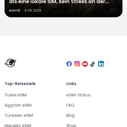
als eine lokale SIM, kein Stress an der
Grenze
esim5
·
4.06.2026
Top-Reiseziele
Links
Türkei eSIM
eSIM-Status
Ägypten eSIM
FAQ
Tunesien eSIM
Blog
Marokko eSIM
Shop